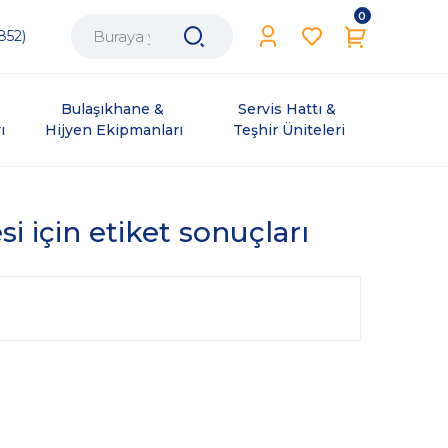
0
852)
Bulaşıkhane & 
Servis Hattı & 
ı
Hijyen Ekipmanları
Teşhir Üniteleri
 için etiket sonuçları