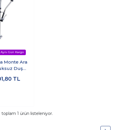
a Monte Ara
uksuz Duş
y Ünitesi
01,80
TL
a toplam
1
ürün listeleniyor.