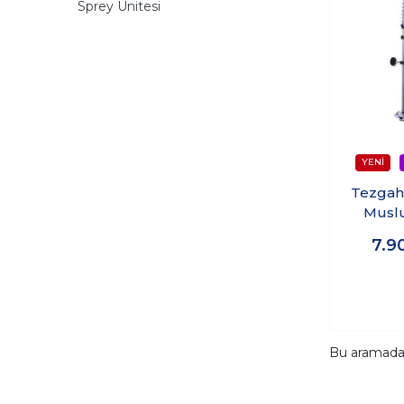
Sprey Ünitesi
Tezgah
Musl
Spre
7.9
Bu aramad