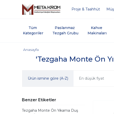
Proje & Taahhüt
Müşt
Tüm 
Paslanmaz 
Kahve 
Kategoriler
Tezgah Grubu
Makinaları
Anasayfa
'Tezgaha Monte Ön Yık
Ürün ismine göre (A-Z)
En düşük fiyat
Benzer Etiketler
Tezgaha Monte Ön Yıkama Duş