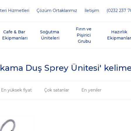
eri Hizmetleri
Çözüm Ortaklarımız
İletişim
(0232 237 7
Fırın ve 
Cafe & Bar 
Soğutma 
Hazırlık 
Pişirici 
Ekipmanları
Üniteleri
Ekipmanlar
Grubu
ama Duş Sprey Ünitesi' kelimesi
En yüksek fiyat
Çok satanlar
En yeniler