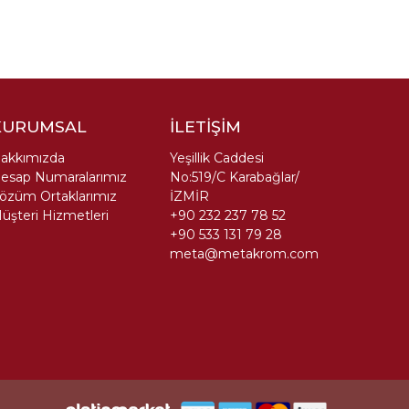
KURUMSAL
İLETİŞİM
akkımızda
Yeşillik Caddesi
esap Numaralarımız
No:519/C Karabağlar/
özüm Ortaklarımız
İZMİR
üşteri Hizmetleri
+90 232 237 78 52
+90 533 131 79 28
meta@metakrom.com