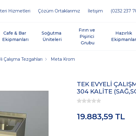
eri Hizmetleri
Çözüm Ortaklarımız
İletişim
(0232 237 7
Fırın ve 
Cafe & Bar 
Soğutma 
Hazırlık 
Pişirici 
Ekipmanları
Üniteleri
Ekipmanlar
Grubu
li Çalışma Tezgahları
Meta Krom
TEK EVYELİ ÇALIŞ
304 KALİTE (SAĞ,S
19.883,59 TL