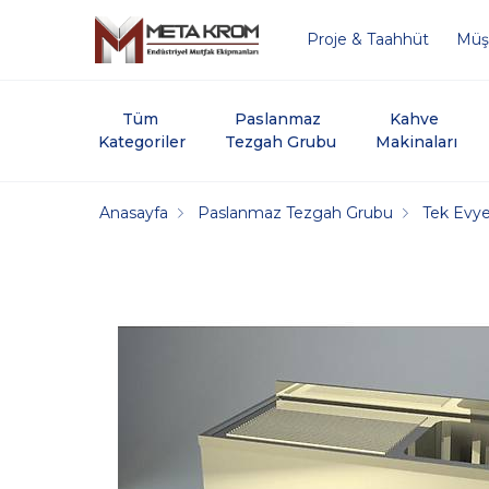
Proje & Taahhüt
Müşt
Tüm 
Paslanmaz 
Kahve 
Kategoriler
Tezgah Grubu
Makinaları
Anasayfa
Paslanmaz Tezgah Grubu
Tek Evye