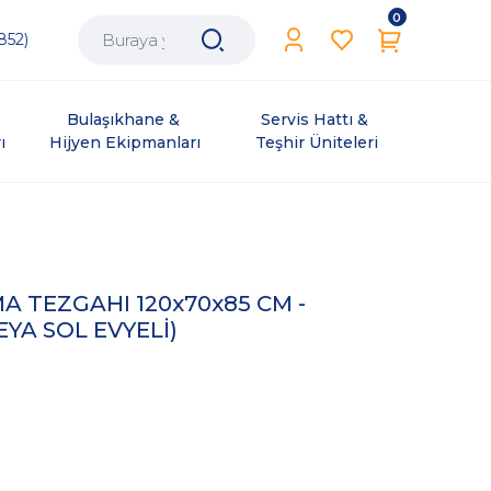
0
852)
Bulaşıkhane & 
Servis Hattı & 
ı
Hijyen Ekipmanları
Teşhir Üniteleri
MA TEZGAHI 120x70x85 CM -
EYA SOL EVYELİ)