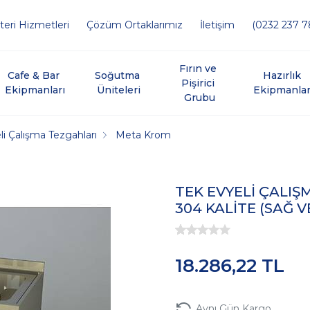
eri Hizmetleri
Çözüm Ortaklarımız
İletişim
(0232 237 7
Fırın ve 
Cafe & Bar 
Soğutma 
Hazırlık 
Pişirici 
Ekipmanları
Üniteleri
Ekipmanlar
Grubu
li Çalışma Tezgahları
Meta Krom
TEK EVYELİ ÇALIŞ
304 KALİTE (SAĞ V
18.286,22 TL
Aynı Gün Kargo