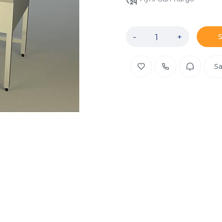
-
+
Sa