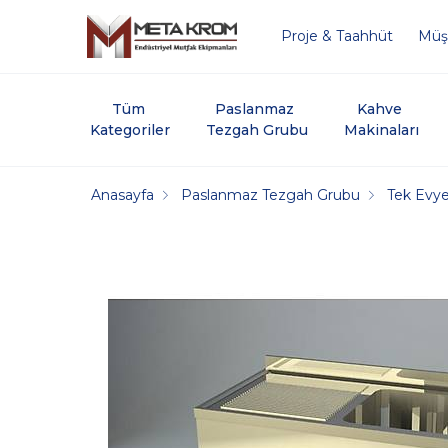
Proje & Taahhüt
Müşt
Tüm 
Paslanmaz 
Kahve 
Kategoriler
Tezgah Grubu
Makinaları
Anasayfa
Paslanmaz Tezgah Grubu
Tek Evye