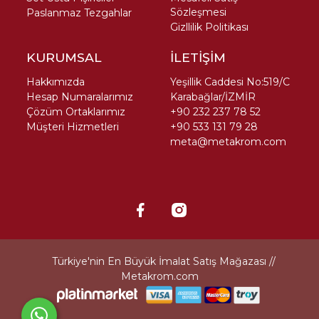
Sözleşmesi
Paslanmaz Tezgahlar
Gizllilik Politikası
KURUMSAL
İLETİŞİM
Hakkımızda
Yeşillik Caddesi No:519/C
Hesap Numaralarımız
Karabağlar/İZMİR
Çözüm Ortaklarımız
+90 232 237 78 52
Müşteri Hizmetleri
+90 533 131 79 28
meta@metakrom.com
Türkiye'nin En Büyük İmalat Satış Mağazası //
Metakrom.com