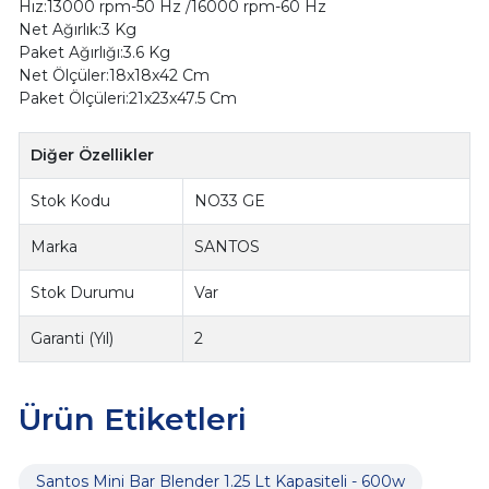
Hız:13000 rpm-50 Hz /16000 rpm-60 Hz
Net Ağırlık:3 Kg
Paket Ağırlığı:3.6 Kg
Net Ölçüler:18x18x42 Cm
Paket Ölçüleri:21x23x47.5 Cm
Diğer Özellikler
Stok Kodu
NO33 GE
Marka
SANTOS
Stok Durumu
Var
Garanti (Yıl)
2
Ürün Etiketleri
Santos Mini Bar Blender 1.25 Lt Kapasiteli - 600w