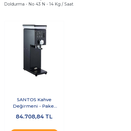
Doldurma - No 43 N - 14 Kg / Saat
SANTOS Kahve
Değirmeni - Paket
Doldurma - No 43 N
84.708,84
TL
- 14 Kg / Saat