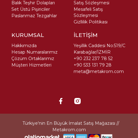
Balık Teşhir Dolapları
Satış Sözleşmesi
Set Üstü Pişiriciler
Mesafeli Satış
Sözleşmesi
Paslanmaz Tezgahlar
Gizllilik Politikası
KURUMSAL
İLETİŞİM
Hakkımızda
Yeşillik Caddesi No:519/C
Hesap Numaralarımız
Karabağlar/İZMİR
Çözüm Ortaklarımız
+90 232 237 78 52
Müşteri Hizmetleri
+90 533 131 79 28
meta@metakrom.com
Türkiye'nin En Büyük İmalat Satış Mağazası //
Metakrom.com