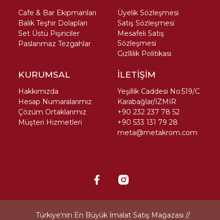
Cafe & Bar Ekipmanları
Üyelik Sözleşmesi
Balık Teşhir Dolapları
Satış Sözleşmesi
Set Üstü Pişiriciler
Mesafeli Satış
Sözleşmesi
Paslanmaz Tezgahlar
Gizllilik Politikası
KURUMSAL
İLETİŞİM
Hakkımızda
Yeşillik Caddesi No:519/C
Hesap Numaralarımız
Karabağlar/İZMİR
Çözüm Ortaklarımız
+90 232 237 78 52
Müşteri Hizmetleri
+90 533 131 79 28
meta@metakrom.com
Türkiye'nin En Büyük İmalat Satış Mağazası //