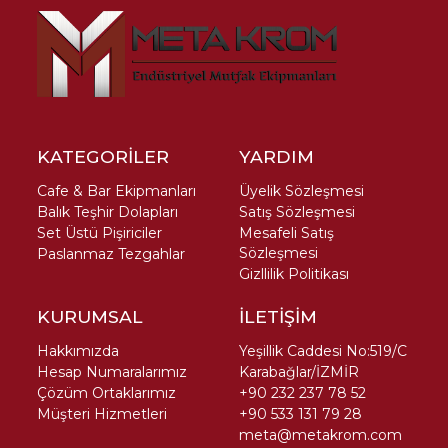
KATEGORİLER
YARDIM
Cafe & Bar Ekipmanları
Üyelik Sözleşmesi
Balık Teşhir Dolapları
Satış Sözleşmesi
Set Üstü Pişiriciler
Mesafeli Satış
Sözleşmesi
Paslanmaz Tezgahlar
Gizllilik Politikası
KURUMSAL
İLETİŞİM
Hakkımızda
Yeşillik Caddesi No:519/C
Hesap Numaralarımız
Karabağlar/İZMİR
Çözüm Ortaklarımız
+90 232 237 78 52
Müşteri Hizmetleri
+90 533 131 79 28
meta@metakrom.com