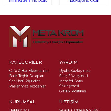
İnfrared Seramik Ocak
İndüksiyonlu Ocak
KATEGORİLER
YARDIM
Cafe & Bar Ekipmanları
Üyelik Sözleşmesi
Balık Teşhir Dolapları
Satış Sözleşmesi
Set Üstü Pişiriciler
Mesafeli Satış
Sözleşmesi
Paslanmaz Tezgahlar
Gizllilik Politikası
KURUMSAL
İLETİŞİM
Hakkımızda
Yeşillik Caddesi No:519/C