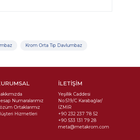
umbaz
Krom Orta Tip Davlumbaz
KURUMSAL
İLETİŞİM
akkımızda
Yeşillik Caddesi
esap Numaralarımız
No:519/C Karabağlar/
özüm Ortaklarımız
İZMİR
üşteri Hizmetleri
+90 232 237 78 52
+90 533 131 79 28
meta@metakrom.com