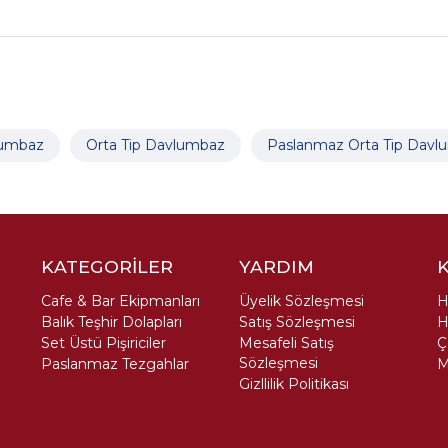
vlumbaz
Orta Tip Davlumbaz
Paslanmaz Orta Tip Davl
KATEGORİLER
YARDIM
Cafe & Bar Ekipmanları
Üyelik Sözleşmesi
H
Balık Teşhir Dolapları
Satış Sözleşmesi
H
Set Üstü Pişiriciler
Mesafeli Satış
Ç
Sözleşmesi
Paslanmaz Tezgahlar
M
Gizllilik Politikası