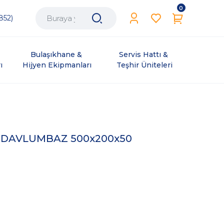
0
852)
Bulaşıkhane & 
Servis Hattı & 
ı
Hijyen Ekipmanları
Teşhir Üniteleri
İ DAVLUMBAZ 500x200x50