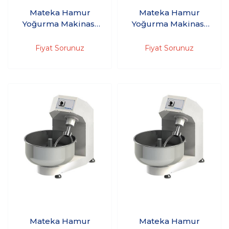
Mateka Hamur
Mateka Hamur
Yoğurma Makinası
Yoğurma Makinası
45'Kg 380V HYM
45'Kg 380V HYM
600t
750Dt - (2 hızlı,
Fiyat Sorunuz
Fiyat Sorunuz
düğmeli, 30 dakika
zaman saati)
Mateka Hamur
Mateka Hamur