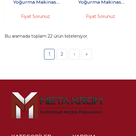
Yoğurma Makinası
Yoğurma Makinası
75'Kg 220V HYM
75'Kg 380V HYM
750Km - (Kazan üst
750Kt - (Kazan üst
Fiyat Sorunuz
Fiyat Sorunuz
kapağı, düğmeli, 30
kapağı, düğmeli, 30
dakika zaman saati,
dakika zaman saati,
acil stop)
acil stop)
Bu aramada toplam
22
ürün listeleniyor.
1
2
›
»