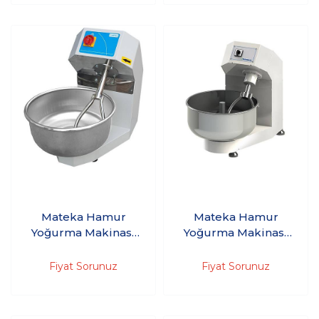
Mateka Hamur
Mateka Hamur
Yoğurma Makinası
Yoğurma Makinası
10'Kg 220V HYM
100'Kg 220V HYM
360Km - Kapaklı
850m
Fiyat Sorunuz
Fiyat Sorunuz
Model