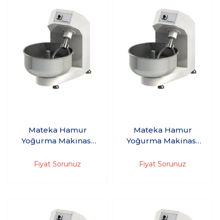
Mateka Hamur
Mateka Hamur
Yoğurma Makinası
Yoğurma Makinası
100'Kg 380V HYM
100'Kg 380V HYM
850Dt - (2 hızlı,
850t
Fiyat Sorunuz
Fiyat Sorunuz
düğmeli, 30 dakika
zaman saati)