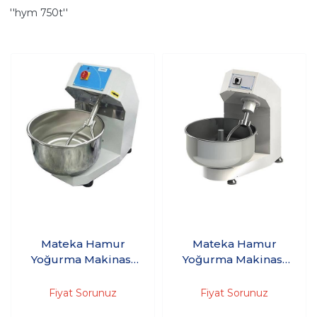
''hym 750t''
Mateka Hamur
Mateka Hamur
Yoğurma Makinası
Yoğurma Makinası
20'Kg 220V HYM
45'Kg 220V HYM
430m
600m
Fiyat Sorunuz
Fiyat Sorunuz