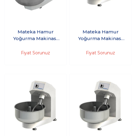
Mateka Hamur
Mateka Hamur
Yoğurma Makinası
Yoğurma Makinası
30'Kg 380V HYM
45'Kg 220V HYM
500t
600Km - (Kazan üst
Fiyat Sorunuz
Fiyat Sorunuz
kapağı, düğmeli, 30
dakika zaman saati,
acil stop)