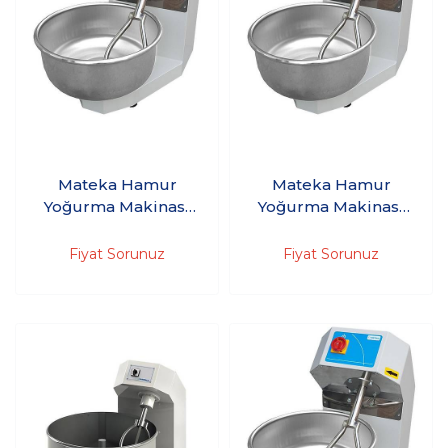
Mateka Hamur
Mateka Hamur
Yoğurma Makinası
Yoğurma Makinası
20'Kg 380V HYM
20'Kg 380V
500Kt - (Kazan üst
HYM430DT - (Kazan
Fiyat Sorunuz
Fiyat Sorunuz
kapağı, düğmeli, 30
üst kapağı, düğmeli,
dakika zaman saati,
30 dakika zaman
acil stop)
saati, acil stop)