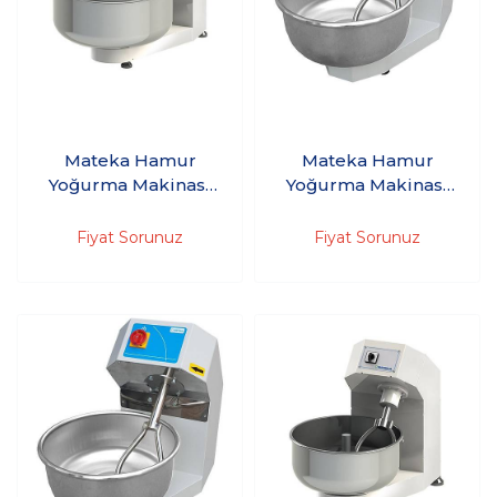
Mateka Hamur
Mateka Hamur
Yoğurma Makinası
Yoğurma Makinası
200'Kg 380V HYM
30'Kg 220V HYM
1000t
500m
Fiyat Sorunuz
Fiyat Sorunuz