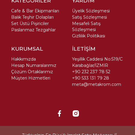
KATEGORİLER
YARDIM
Cafe & Bar Ekipmanları
Üyelik Sözleşmesi
Balık Teşhir Dolapları
Satış Sözleşmesi
Set Üstü Pişiriciler
Mesafeli Satış
Sözleşmesi
Paslanmaz Tezgahlar
Gizllilik Politikası
KURUMSAL
İLETİŞİM
Hakkımızda
Yeşillik Caddesi No:519/C
Hesap Numaralarımız
Karabağlar/İZMİR
Çözüm Ortaklarımız
+90 232 237 78 52
Müşteri Hizmetleri
+90 533 131 79 28
meta@metakrom.com