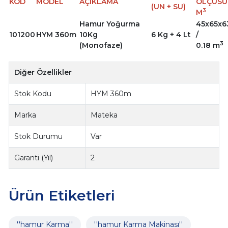
KOD
MODEL
AÇIKLAMA
ÖLÇÜSÜ 
(UN + SU)
3
M
Hamur Yoğurma
45x65x
101200
HYM 360m
10Kg
6 Kg + 4 Lt
/
3
(Monofaze)
0.18 m
Diğer Özellikler
Stok Kodu
HYM 360m
Marka
Mateka
Stok Durumu
Var
Garanti (Yıl)
2
Ürün Etiketleri
''hamur Karma''
''hamur Karma Makinası''