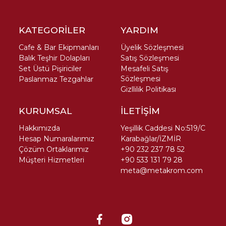
KATEGORİLER
YARDIM
Cafe & Bar Ekipmanları
Üyelik Sözleşmesi
Balık Teşhir Dolapları
Satış Sözleşmesi
Set Üstü Pişiriciler
Mesafeli Satış
Sözleşmesi
Paslanmaz Tezgahlar
Gizllilik Politikası
KURUMSAL
İLETİŞİM
Hakkımızda
Yeşillik Caddesi No:519/C
Hesap Numaralarımız
Karabağlar/İZMİR
Çözüm Ortaklarımız
+90 232 237 78 52
Müşteri Hizmetleri
+90 533 131 79 28
meta@metakrom.com