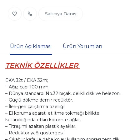
Satıcıya Danış
Ürün Açıklaması
Ürün Yorumları
TEKNİK ÖZELLİKLER
EKA 32t / EKA 32m;
– Ağız çapı 100 mm.
– Dünya standardı No.32 bıçak, delikli disk ve helezon.
– Güçlü dökme demir redüktör.
– İleri-geri çalıştırma özelliği.
– El koruma aparatı et itme tokmağı birlikte
kullanıldığında etkin koruma sağlar.
– Titreşimi azaltan plastik ayaklar.
– Redüktör yağ göstergesi.
– Çıkabilir kafa ile daha kolay kullanım sonrası temizlik.