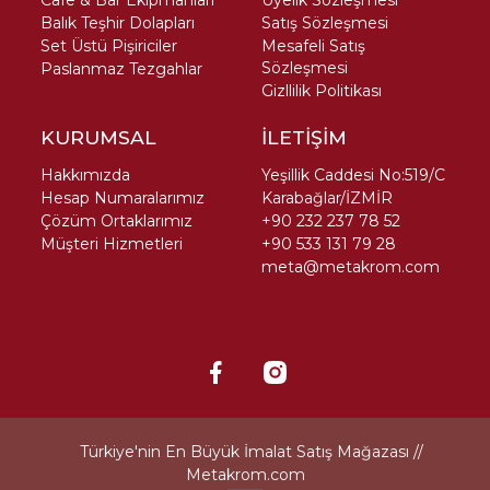
Cafe & Bar Ekipmanları
Üyelik Sözleşmesi
Balık Teşhir Dolapları
Satış Sözleşmesi
Set Üstü Pişiriciler
Mesafeli Satış
Sözleşmesi
Paslanmaz Tezgahlar
Gizllilik Politikası
KURUMSAL
İLETİŞİM
Hakkımızda
Yeşillik Caddesi No:519/C
Hesap Numaralarımız
Karabağlar/İZMİR
Çözüm Ortaklarımız
+90 232 237 78 52
Müşteri Hizmetleri
+90 533 131 79 28
meta@metakrom.com
Türkiye'nin En Büyük İmalat Satış Mağazası //
Metakrom.com