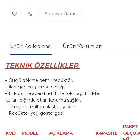
Satıcıya Danış
Ürün Açıklaması
Ürün Yorumları
TEKNİK ÖZELLİKLER
– Güçlü dökme demir redüktör.
– İleri-geri çalıştırma özelliği.
– El koruma aparatı et itme tokmağı birlikte
kullanıldığında etkin koruma sağlar.
– Titreşimi azaltan plastik ayaklar.
– Redüktör yağ göstergesi.
PAKET
KOD
MODEL
AÇIKLAMA
KAPASİTE
ÖLÇÜSÜ
3
M