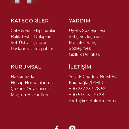
KATEGORİLER
YARDIM
Cafe & Bar Ekipmanları
Üyelik Sözleşmesi
Balık Teşhir Dolapları
Satış Sözleşmesi
Set Üstü Pişiriciler
Mesafeli Satış
Sözleşmesi
Paslanmaz Tezgahlar
Gizllilik Politikası
KURUMSAL
İLETİŞİM
Hakkımızda
Yeşillik Caddesi No:519/C
Hesap Numaralarımız
Karabağlar/İZMİR
Çözüm Ortaklarımız
+90 232 237 78 52
Müşteri Hizmetleri
+90 533 131 79 28
meta@metakrom.com