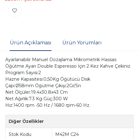
Ürün Açıklaması
Ürün Yorumları
Ayarlanabilir Manuel Dozajlama Mikrometrik Hassas
Öğütme Ayarı Double Esperesso İçin 2 Kez Kahve Çekiniz.
Program Sayısı:2
Hazne Kapasitesi:0,50Kg Öğütücü Disk
Çapı:Ø58mm Öğütme Çıkışı:2Gr/Sn
Net Ölçüler:19.4x30.8x43 Cm
Net Ağırlık:7.3 Kg Güç:300 W
Hız:1400 rpm -50 Hz / 1680 rpm-60 Hz.
Diğer Özellikler
Stok Kodu
M42M C24