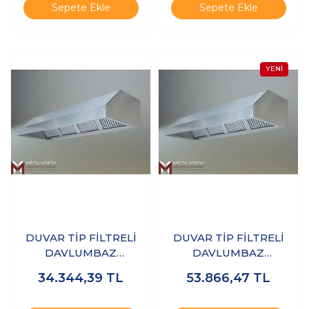
Sepete Ekle
Sepete Ekle
DUVAR TİP FİLTRELİ
DUVAR TİP FİLTRELİ
DAVLUMBAZ
DAVLUMBAZ
200x100x50 CM - 304
200x120x50 CM - 304
34.344,39
TL
53.866,47
TL
KALİTE
KALİTE