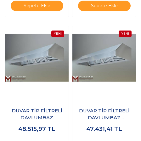
Sepete Ekle
Sepete Ekle
DUVAR TİP FİLTRELİ
DUVAR TİP FİLTRELİ
DAVLUMBAZ
DAVLUMBAZ
300x100x50 CM - 304
300x120x50 CM - 304
48.515,97
TL
47.431,41
TL
KALİTE
KALİTE