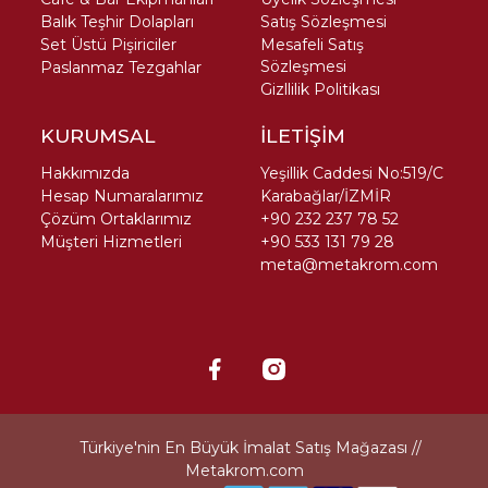
Balık Teşhir Dolapları
Satış Sözleşmesi
Set Üstü Pişiriciler
Mesafeli Satış
Sözleşmesi
Paslanmaz Tezgahlar
Gizllilik Politikası
KURUMSAL
İLETİŞİM
Hakkımızda
Yeşillik Caddesi No:519/C
Hesap Numaralarımız
Karabağlar/İZMİR
Çözüm Ortaklarımız
+90 232 237 78 52
Müşteri Hizmetleri
+90 533 131 79 28
meta@metakrom.com
Türkiye'nin En Büyük İmalat Satış Mağazası //
Metakrom.com