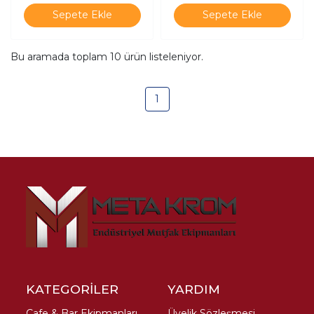
Sepete Ekle
Sepete Ekle
Bu aramada toplam
10
ürün listeleniyor.
1
KATEGORİLER
YARDIM
Cafe & Bar Ekipmanları
Üyelik Sözleşmesi