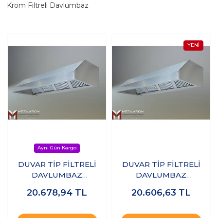
Krom Filtreli Davlumbaz
DUVAR TİP FİLTRELİ
DUVAR TİP FİLTRELİ
DAVLUMBAZ
DAVLUMBAZ
100x100x50 CM - 304
120x120x50 CM - 304
20.678,94
TL
20.606,63
TL
KALİTE
KALİTE