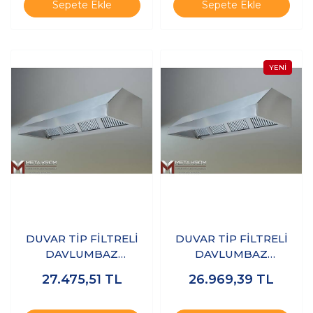
Sepete Ekle
Sepete Ekle
DUVAR TİP FİLTRELİ
DUVAR TİP FİLTRELİ
DAVLUMBAZ
DAVLUMBAZ
150x100x50 CM - 304
150x120x50 CM - 304
27.475,51
TL
26.969,39
TL
KALİTE
KALİTE