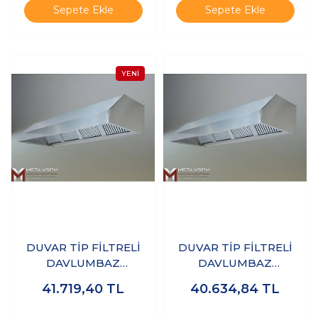
Sepete Ekle
Sepete Ekle
DUVAR TİP FİLTRELİ
DUVAR TİP FİLTRELİ
DAVLUMBAZ
DAVLUMBAZ
250x100x50 CM - 304
250x120x50 CM - 304
41.719,40
TL
40.634,84
TL
KALİTE
KALİTE