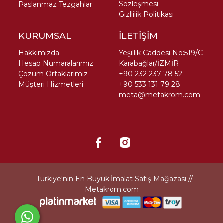
Sözleşmesi
Paslanmaz Tezgahlar
Gizllilik Politikası
KURUMSAL
İLETİŞİM
Hakkımızda
Yeşillik Caddesi No:519/C
Hesap Numaralarımız
Karabağlar/İZMİR
Çözüm Ortaklarımız
+90 232 237 78 52
Müşteri Hizmetleri
+90 533 131 79 28
meta@metakrom.com
Türkiye'nin En Büyük İmalat Satış Mağazası //
Metakrom.com