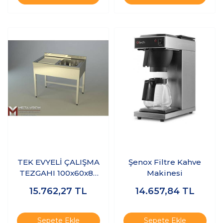
TEK EVYELİ ÇALIŞMA
Şenox Filtre Kahve
TEZGAHI 100x60x85
Makinesi
CM - 304 KALİTE
15.762,27
TL
14.657,84
TL
(SAĞ VEYA SOL
EVYELİ)
Sepete Ekle
Sepete Ekle