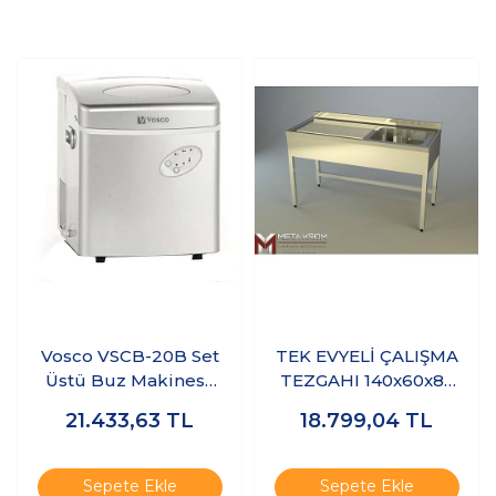
Vosco VSCB-20B Set
TEK EVYELİ ÇALIŞMA
Üstü Buz Makinesi,
TEZGAHI 140x60x85
20 kg/gün
CM - 304 KALİTE
21.433,63
TL
18.799,04
TL
(SAĞ,SOL VEYA ORTA
EVYELİ)
Sepete Ekle
Sepete Ekle