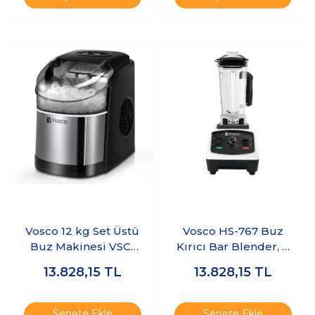
Vosco 12 kg Set Üstü
Vosco HS-767 Buz
Buz Makinesi VSC-
Kırıcı Bar Blender, 2
12C
L, 1600 W, Beyaz
13.828,15
TL
13.828,15
TL
Sepete Ekle
Sepete Ekle