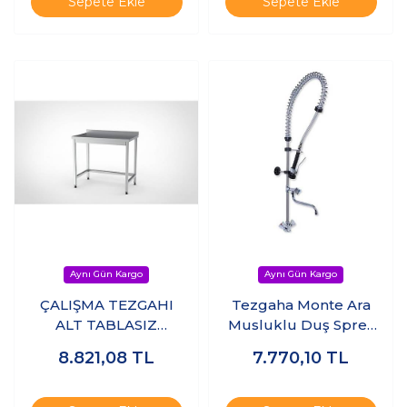
Sepete Ekle
Sepete Ekle
ÇALIŞMA TEZGAHI
Tezgaha Monte Ara
ALT TABLASIZ
Musluklu Duş Sprey
100x60x85 - (304-
Ünitesi
8.821,08
TL
7.770,10
TL
18/10 Paslanmaz
Çelik)