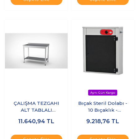
ÇALIŞMA TEZGAHI
Bıçak Steril Dolabı -
ALT TABLALI
10 Bıçaklık -
100x60x85 - (304-
Sterilizatör
11.640,94
TL
9.218,76
TL
18/10 Paslanmaz
Çelik)