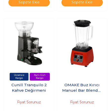
Sepete Ekle
Sepete Ekle
Cunill Tranquilo 2
OMAKE Buz Kırıcı
Kahve Değirmeni
Manuel Bar Blender
- 3 Lt Hazneli -
Kırmızı -
Fiyat Sorunuz
Fiyat Sorunuz
BLE01.E11.0203.Z5F