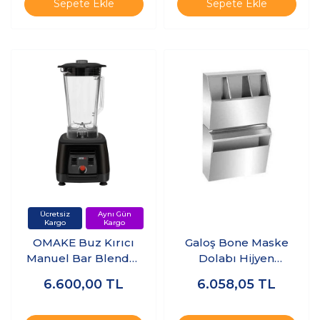
Sepete Ekle
Sepete Ekle
OMAKE Buz Kırıcı
Galoş Bone Maske
Manuel Bar Blender
Dolabı Hijyen
- 3 Lt Hazneli - Siyah
Kutusu - Çöp Kutulu
6.600,00
TL
6.058,05
TL
- BLE01.E11.0201.Z5F