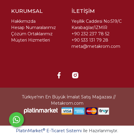
KURUMSAL
İLETİŞİM
Hakkımızda
Yeşillik Caddesi No:519/C
Hesap Numaralarımız
Karabağlar/İZMİR
Çözüm Ortaklarımız
+90 232 237 78 52
Müşteri Hizmetleri
+90 533 131 79 28
meta@metakrom.com
Türkiye'nin En Büyük İmalat Satış Mağazası //
Metakrom.com
®
PlatinMarket
E-Ticaret Sistemi
İle Hazırlanmıştır.