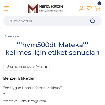
0
Anasayfa
'''hym500dt Mateka'''
kelimesi için etiket sonuçları
Benzer Etiketler
''en Uygun Hamur Karma Makinası''
''
''mateka Hamur Yoğurma''