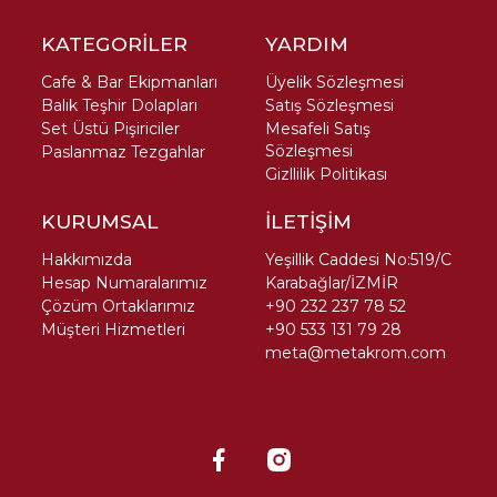
KATEGORİLER
YARDIM
Cafe & Bar Ekipmanları
Üyelik Sözleşmesi
Balık Teşhir Dolapları
Satış Sözleşmesi
Set Üstü Pişiriciler
Mesafeli Satış
Sözleşmesi
Paslanmaz Tezgahlar
Gizllilik Politikası
KURUMSAL
İLETİŞİM
Hakkımızda
Yeşillik Caddesi No:519/C
Hesap Numaralarımız
Karabağlar/İZMİR
Çözüm Ortaklarımız
+90 232 237 78 52
Müşteri Hizmetleri
+90 533 131 79 28
meta@metakrom.com