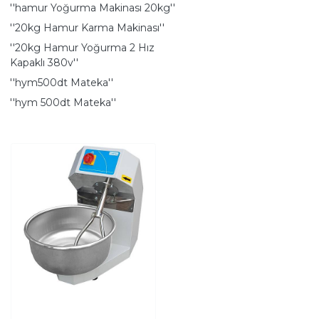
''hamur Yoğurma Makinası 20kg''
''20kg Hamur Karma Makinası''
''20kg Hamur Yoğurma 2 Hız
Kapaklı 380v''
''hym500dt Mateka''
''hym 500dt Mateka''