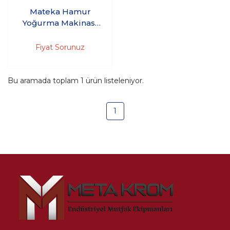
Mateka Hamur
Yoğurma Makinası
20'Kg 380V
HYM430DT - (Kazan
Fiyat Sorunuz
üst kapağı, düğmeli,
30 dakika zaman
saati, acil stop)
Bu aramada toplam
1
ürün listeleniyor.
1