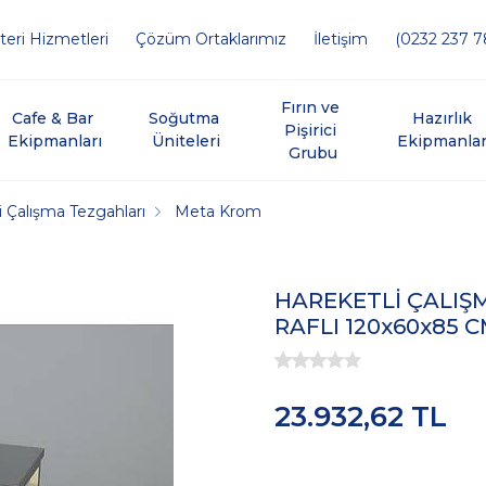
eri Hizmetleri
Çözüm Ortaklarımız
İletişim
(0232 237 7
Fırın ve 
Cafe & Bar 
Soğutma 
Hazırlık 
Pişirici 
Ekipmanları
Üniteleri
Ekipmanlar
Grubu
i Çalışma Tezgahları
Meta Krom
HAREKETLİ ÇALIŞ
RAFLI 120x60x85 
23.932,62 TL