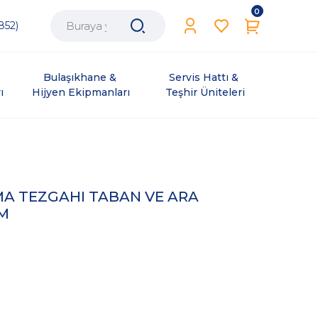
0
852)
Bulaşıkhane & 
Servis Hattı & 
ı
Hijyen Ekipmanları
Teşhir Üniteleri
MA TEZGAHI TABAN VE ARA
CM