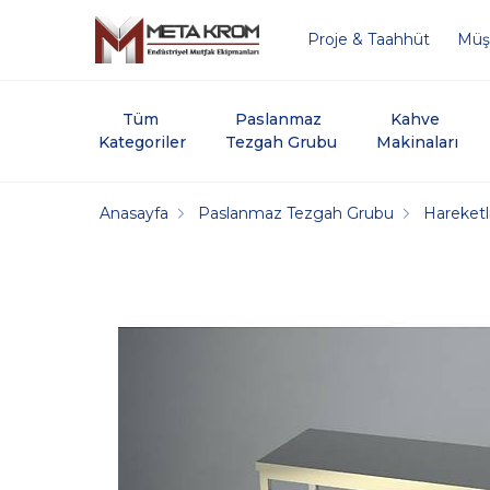
Proje & Taahhüt
Müşt
Tüm 
Paslanmaz 
Kahve 
Kategoriler
Tezgah Grubu
Makinaları
Anasayfa
Paslanmaz Tezgah Grubu
Hareketl