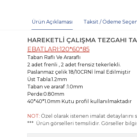
Ürün Açıklaması
Taksit / Ödeme Seçen
HAREKETLİ ÇALIŞMA TEZGAHI TA
EBATLARI:120*60*85
Taban Raflı Ve Araraflı
2 adet frenli , 2 adet frensiz tekerlekli.
Paslanmaz çelik 18/10CRNİ İmal Edilmiştir
Üst Tabla:1.2mm
Taban ve araraf :1.0mm
Perde:0.80mm
40*40*1.0mm Kutu profil kullanılmaktadır
NOT:
Özel olarak istenen imalat detaylarını si
*** Ürün görselleri temsilidir. Görseller bilgi