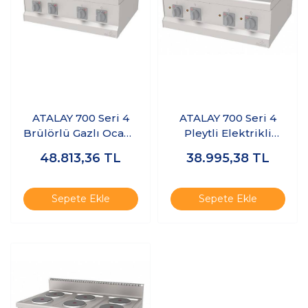
ATALAY 700 Seri 4
ATALAY 700 Seri 4
Brülörlü Gazlı Ocak -
Pleytli Elektrikli
Set Üstü 80x70 cm
Ocak - Set Üstü
48.813,36
TL
38.995,38
TL
80x70 cm
Sepete Ekle
Sepete Ekle