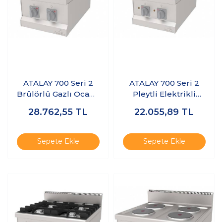
ATALAY 700 Seri 2
ATALAY 700 Seri 2
Brülörlü Gazlı Ocak -
Pleytli Elektrikli
Set Üstü 40x70 cm
Ocak - Set Üstü
28.762,55
TL
22.055,89
TL
40x70 cm
Sepete Ekle
Sepete Ekle