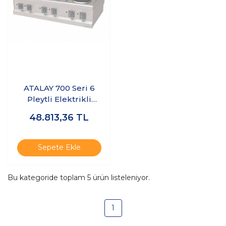
ATALAY 700 Seri 6
Pleytli Elektrikli
Ocak - Set Üstü
48.813,36
TL
120x70 cm
Sepete Ekle
Bu kategoride toplam
5
ürün listeleniyor.
1