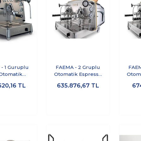
- 1 Guruplu
FAEMA - 2 Gruplu
FAEM
 Otomatik
Otomatik Espresso
Otoma
sso Kahve
Kahve Makinası E61
Kahve
620,16
TL
635.876,67
TL
674
ası E61 S/1
A/2 Jubile
A
egend
Wh