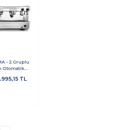
A - 2 Gruplu
rı Otomatik
resso Kahve
.995,15
TL
ası E98 UP S/2
Tall Cup