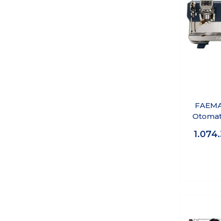
FAEMA 
Otomat
Kahve 
1.074
A/2 T