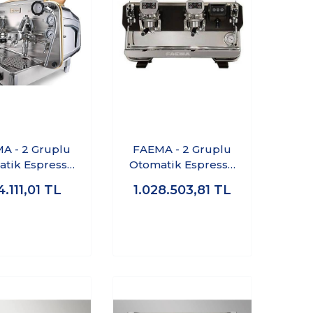
A - 2 Gruplu
FAEMA - 2 Gruplu
tik Espresso
Otomatik Espresso
 Makinası E61
Kahve Makinası E71
.111,01
TL
1.028.503,81
TL
/2 Jubile
A/2 Touch Black
ite&Wood