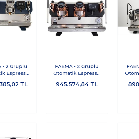
- 2 Gruplu
FAEMA - 2 Gruplu
FAEM
ik Espresso
Otomatik Espresso
Otoma
Makinası E71
Kahve Makinası E71
Kahve
.385,02
TL
945.574,84
TL
890
ouch Blue
E A/2 5 Button Bakır
Pearl