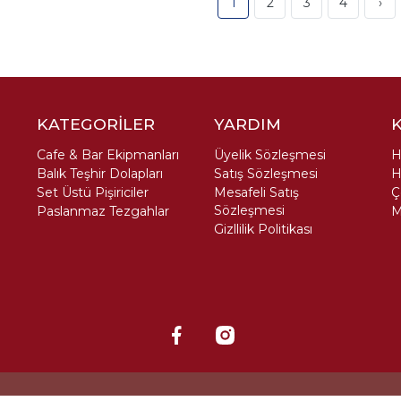
1
2
3
4
›
KATEGORİLER
YARDIM
Cafe & Bar Ekipmanları
Üyelik Sözleşmesi
H
Balık Teşhir Dolapları
Satış Sözleşmesi
H
Set Üstü Pişiriciler
Mesafeli Satış
Ç
Sözleşmesi
Paslanmaz Tezgahlar
M
Gizllilik Politikası