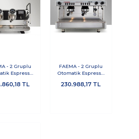
A - 2 Gruplu
FAEMA - 2 Gruplu
tik Espresso
Otomatik Espresso
 Makinası E71
Kahve Makinası E98
.860,18
TL
230.988,17
TL
E A/2 5 Button Siyah
UP A/2 Tall Cup