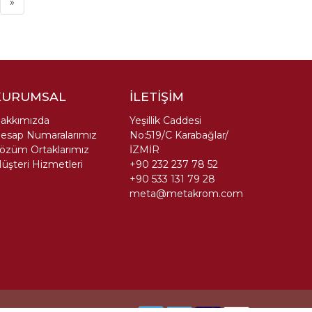
»
KURUMSAL
İLETİŞİM
akkımızda
Yeşillik Caddesi
esap Numaralarımız
No:519/C Karabağlar/
özüm Ortaklarımız
İZMİR
üşteri Hizmetleri
+90 232 237 78 52
+90 533 131 79 28
meta@metakrom.com