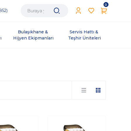
0
852)
Bulaşıkhane & 
Servis Hattı & 
ı
Hijyen Ekipmanları
Teşhir Üniteleri