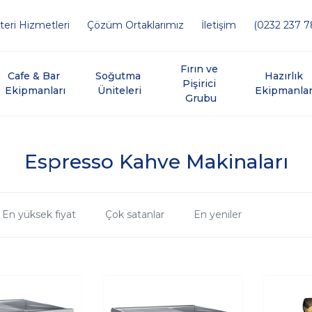
eri Hizmetleri
Çözüm Ortaklarımız
İletişim
(0232 237 7
Fırın ve 
Cafe & Bar 
Soğutma 
Hazırlık 
Pişirici 
Ekipmanları
Üniteleri
Ekipmanlar
Grubu
Espresso Kahve Makinaları
En yüksek fiyat
Çok satanlar
En yeniler