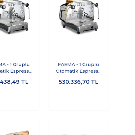
A - 1 Gruplu
FAEMA - 1 Gruplu
tik Espresso
Otomatik Espresso
 Makinası E61
Kahve Makinası E61
.438,49
TL
530.336,70
TL
/1 Jubile
A/1 Jubile
White&Wood