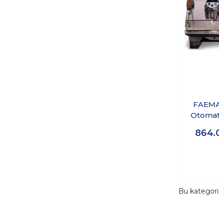
FAEMA 
Otomat
Kahve
864.
PRES
Bu kategor