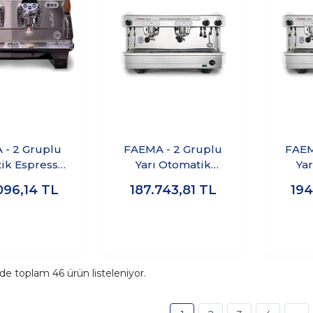
- 2 Gruplu
FAEMA - 2 Gruplu
FAEM
ik Espresso
Yarı Otomatik
Ya
 Makinası
Espresso Kahve
Esp
096,14
TL
187.743,81
TL
194
IDENT A/2
Makinası E98 UP S/2
Makin
ide toplam
46
ürün listeleniyor.