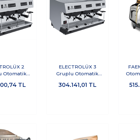
TROLÜX 2
ELECTROLÜX 3
FAEM
u Otomatik
Gruplu Otomatik
Otoma
sso Kahve
Espresso Kahve
Kahve
500,74
TL
304.141,01
TL
515
ası 602633
Makinası 602635
A