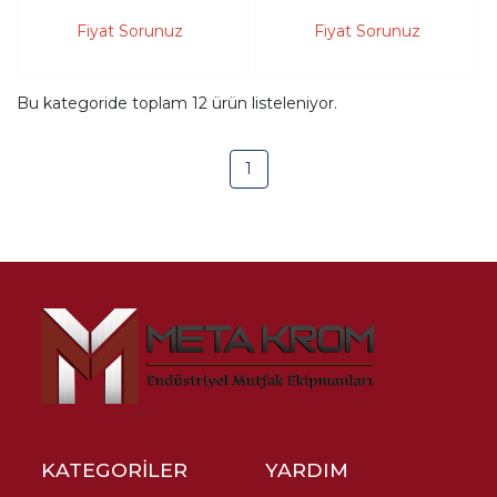
ÇEKMECELİ
ÇEKMECELİ
190X60X85 - (304-
190X70X85 - (304-
Fiyat Sorunuz
Fiyat Sorunuz
18/10 Paslanmaz
18/10 Paslanmaz
Çelik)
Çelik)
Bu kategoride toplam
12
ürün listeleniyor.
1
KATEGORİLER
YARDIM