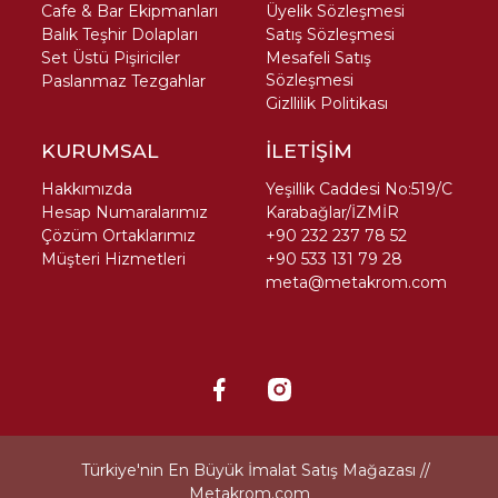
Cafe & Bar Ekipmanları
Üyelik Sözleşmesi
Balık Teşhir Dolapları
Satış Sözleşmesi
Set Üstü Pişiriciler
Mesafeli Satış
Sözleşmesi
Paslanmaz Tezgahlar
Gizllilik Politikası
KURUMSAL
İLETİŞİM
Hakkımızda
Yeşillik Caddesi No:519/C
Hesap Numaralarımız
Karabağlar/İZMİR
Çözüm Ortaklarımız
+90 232 237 78 52
Müşteri Hizmetleri
+90 533 131 79 28
meta@metakrom.com
Türkiye'nin En Büyük İmalat Satış Mağazası //
Metakrom.com