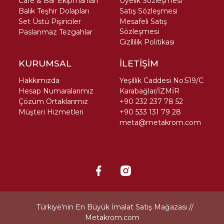
Cafe & Bar Ekipmanları
Üyelik Sözleşmesi
Balık Teşhir Dolapları
Satış Sözleşmesi
Set Üstü Pişiriciler
Mesafeli Satış
Sözleşmesi
Paslanmaz Tezgahlar
Gizllilik Politikası
KURUMSAL
İLETİŞİM
Hakkımızda
Yeşillik Caddesi No:519/C
Hesap Numaralarımız
Karabağlar/İZMİR
Çözüm Ortaklarımız
+90 232 237 78 52
Müşteri Hizmetleri
+90 533 131 79 28
meta@metakrom.com
Türkiye'nin En Büyük İmalat Satış Mağazası //
Metakrom.com