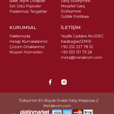
Balık Teşhir Dolapları
Satış Sözleşmesi
Set Üstü Pişiriciler
Mesafeli Satış
Sözleşmesi
Paslanmaz Tezgahlar
Gizllilik Politikası
KURUMSAL
İLETİŞİM
Hakkımızda
Yeşillik Caddesi No:519/C
Hesap Numaralarımız
Karabağlar/İZMİR
Çözüm Ortaklarımız
+90 232 237 78 52
Müşteri Hizmetleri
+90 533 131 79 28
meta@metakrom.com
Türkiye'nin En Büyük İmalat Satış Mağazası //
Metakrom.com