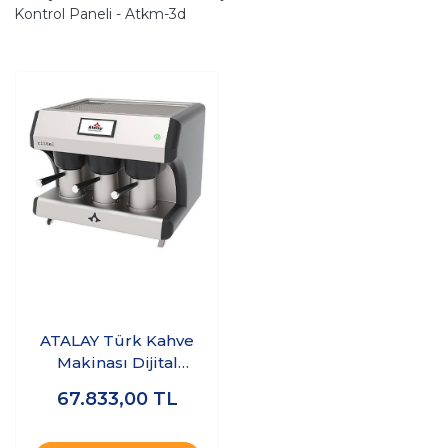
Kontrol Paneli - Atkm-3d
ATALAY Türk Kahve
Makinası Dijital
Kontrol Paneli -
67.833,00
TL
ATKM-3D