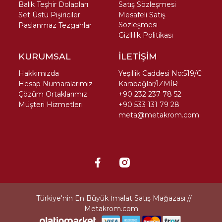
Balık Teşhir Dolapları
Satış Sözleşmesi
Set Üstü Pişiriciler
Mesafeli Satış
Sözleşmesi
Paslanmaz Tezgahlar
Gizllilik Politikası
KURUMSAL
İLETİŞİM
Hakkımızda
Yeşillik Caddesi No:519/C
Hesap Numaralarımız
Karabağlar/İZMİR
Çözüm Ortaklarımız
+90 232 237 78 52
Müşteri Hizmetleri
+90 533 131 79 28
meta@metakrom.com
Türkiye'nin En Büyük İmalat Satış Mağazası //
Metakrom.com