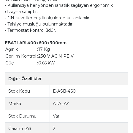
• Kullanıcıya her yönden rahatlık sağlayan ergonomik
dizayna sahiptir.
• GN küvetler çeşitli ölçülerde kullanılabilir.
• Tahliye musluğu bulunmaktadır.
• Termostat kontrollüdür.
EBATLARI:400x600x300mm
Ağırlık
:
17 Kg
Gerilim Kontrol
:
230 V AC N PE V
Güç
:
0.65 kW
Diğer Özellikler
Stok Kodu
E-ASB-460
Marka
ATALAY
Stok Durumu
Var
Garanti (Yıl)
2