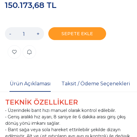
150.173,68 TL
-
+
SEPETE EKLE
Ürün Açıklaması
Taksit / Ödeme Seçenekleri
TEKNİK ÖZELLİKLER
• Üzerindeki bant hızı manuel olarak kontrol edilebilir.
• Geniş aralıklı hız ayarı, 8 saniye ile 6 dakika arası giriş çıkış
dönüş yönü imkanı sağlar.
• Bant sağa veya sola hareket ettirilebilir şekilde dizayn
edilmiştir. Alt ve üst ısıtıcıların ayrı ayrı ısı kontrolü ile değişik