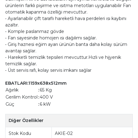
ürünlerin farklı pişirme ve ısıtma metotları uygulanabilir Fan
otomatik kapanma özelliği mevcuttur.
• Ayarlanabilir çift taraflı hareketli hava perdeleri ısı kaybını
azaltır.
• Komple paslanmaz gövde
• Fan sayesinde homojen ısı dağılımı sağlar.
• Giriş haznesi eğim ayarı ürünün banta daha kolay sürüm
avantajı sağlar.
• Hareketli temizlik tepsileri mevcuttur.Hızlı ve hijyenik
temizlik sağlar.
• Üst servis rafı, kolay servis imkanı sağlar
EBATLARI:1159x638x512mm
Ağırlık
:
65 Kg
Gerilim Kontrol
:
400 V
Güç
:
6 kW
Diğer Özellikler
Stok Kodu
AKIE-02