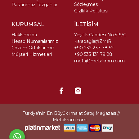
Sözleşmesi
Paslanmaz Tezgahlar
Gizllilik Politikası
KURUMSAL
İLETİŞİM
Hakkımızda
Yeşillik Caddesi No:519/C
Hesap Numaralarımız
Karabağlar/İZMİR
Çözüm Ortaklarımız
+90 232 237 78 52
Müşteri Hizmetleri
+90 533 131 79 28
meta@metakrom.com
Türkiye'nin En Büyük İmalat Satış Mağazası //
Metakrom.com