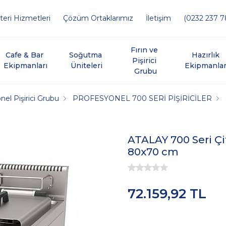
eri Hizmetleri
Çözüm Ortaklarımız
İletişim
(0232 237 7
Fırın ve 
Cafe & Bar 
Soğutma 
Hazırlık 
Pişirici 
Ekipmanları
Üniteleri
Ekipmanlar
Grubu
el Pişirici Grubu
PROFESYONEL 700 SERİ PİŞİRİCİLER
ATALAY 700 Seri Çift
80x70 cm
72.159,92 TL