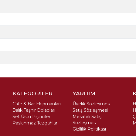
KATEGORİLER
YARDIM
Cafe & Bar Ekipmanları
Üyelik Sözleşmesi
H
Balık Teşhir Dolapları
Satış Sözleşmesi
H
Set Üstü Pişiriciler
Mesafeli Satış
Ç
Sözleşmesi
Paslanmaz Tezgahlar
M
Gizllilik Politikası