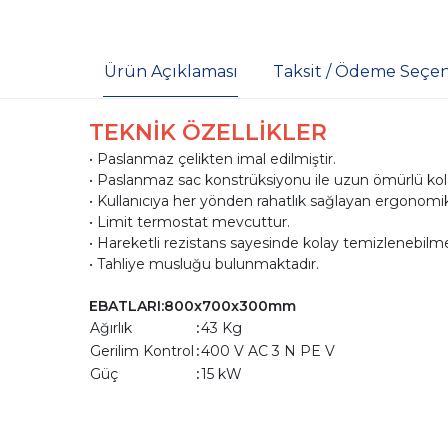
Ürün Açıklaması
Taksit / Ödeme Seçen
TEKNİK ÖZELLİKLER
• Paslanmaz çelikten imal edilmiştir.
• Paslanmaz sac konstrüksiyonu ile uzun ömürlü kolay
• Kullanıcıya her yönden rahatlık sağlayan ergonomik
• Limit termostat mevcuttur.
• Hareketli rezistans sayesinde kolay temizlenebilme
• Tahliye musluğu bulunmaktadır.
EBATLARI:800x700x300mm
Ağırlık
:
43 Kg
Gerilim Kontrol
:
400 V AC 3 N PE V
Güç
:
15 kW