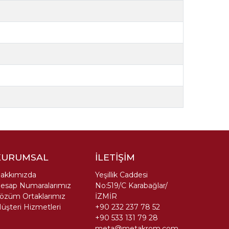
KURUMSAL
İLETİŞİM
akkımızda
Yeşillik Caddesi
esap Numaralarımız
No:519/C Karabağlar/
özüm Ortaklarımız
İZMİR
üşteri Hizmetleri
+90 232 237 78 52
+90 533 131 79 28
meta@metakrom.com