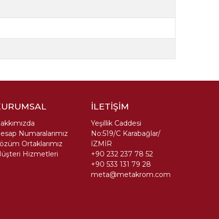
KURUMSAL
İLETİŞİM
akkımızda
Yeşillik Caddesi
esap Numaralarımız
No:519/C Karabağlar/
özüm Ortaklarımız
İZMİR
üşteri Hizmetleri
+90 232 237 78 52
+90 533 131 79 28
meta@metakrom.com