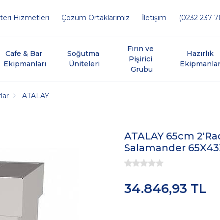
eri Hizmetleri
Çözüm Ortaklarımız
İletişim
(0232 237 7
Fırın ve 
Cafe & Bar 
Soğutma 
Hazırlık 
Pişirici 
Ekipmanları
Üniteleri
Ekipmanlar
Grubu
lar
ATALAY
ATALAY 65cm 2'Rad
Salamander 65X4
34.846,93 TL