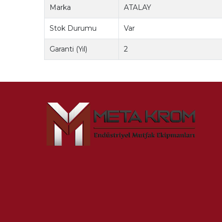
Marka
ATALAY
Stok Durumu
Var
Garanti (Yıl)
2