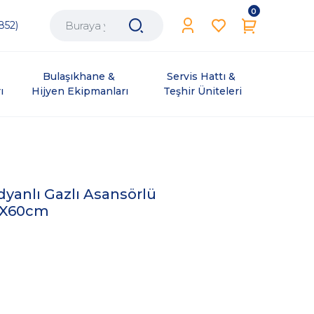
0
852)
Bulaşıkhane & 
Servis Hattı & 
ı
Hijyen Ekipmanları
Teşhir Üniteleri
yanlı Gazlı Asansörlü
3X60cm