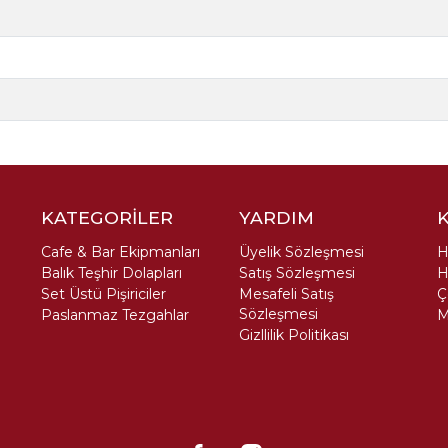
KATEGORİLER
YARDIM
Cafe & Bar Ekipmanları
Üyelik Sözleşmesi
H
Balık Teşhir Dolapları
Satış Sözleşmesi
H
Set Üstü Pişiriciler
Mesafeli Satış
Ç
Sözleşmesi
Paslanmaz Tezgahlar
M
Gizllilik Politikası